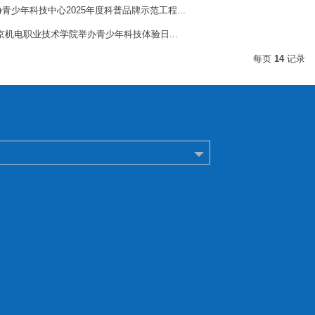
少年科技中心2025年度科普品牌示范工程...
京机电职业技术学院举办青少年科技体验日...
每页
14
记录