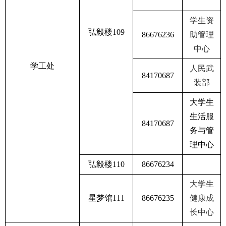
学生资
弘毅楼109
86676236
助管理
中心
学工处
人民武
84170687
装部
大学生
生活服
84170687
务与管
理中心
弘毅楼
110
86676234
大学生
星梦馆111
86676235
健康成
长中心