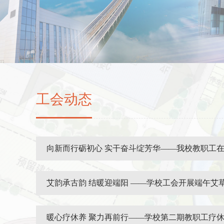
工会动态
向新而行砺初心 实干奋斗绽芳华——我校教职工在新
艾韵承古韵 结暖迎端阳 ——学校工会开展端午艾草.
暖心疗休养 聚力再前行——学校第二期教职工疗休养