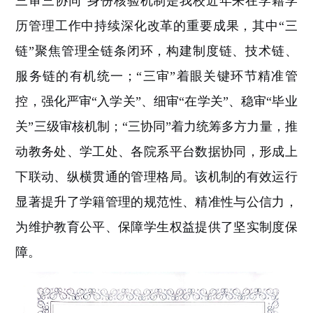
三审三协同
”
身份核验
机制是我校近年来在学籍学
历管理工作中持续深化改革的重要成果，其中
“
三
链
”
聚焦管理全链条闭环，构建
制度
链、
技术
链、
服务链的有机统一；
“
三审
”
着眼关键环节精准管
控，强化
严审
“入学关”
、
细审
“在学关”
、
稳审
“毕业
关”
三级审核机制；
“
三协同
”
着力统筹多方力量，推
动教务
处、学工处、各院系
平台数据协同，形成上
下联动、纵横贯通的管理格局。该机制的有效运行
显著提升了学籍管理的规范性、精准性与公信力，
为维护教育公平、保障学生权益提供了坚实制度保
障。