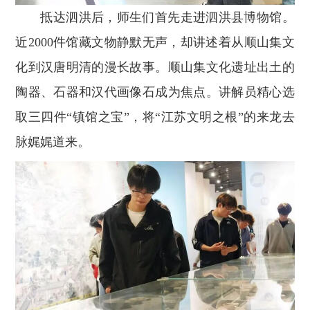
抵达泗洪后，师生们首先走进泗洪县博物馆。
近2000件馆藏文物静默无声，却讲述着从顺山集文
化到汉唐明清的漫长故事。顺山集文化遗址出土的
陶器、石器和汉代画像石成为焦点。讲解员精心选
取三四件“镇馆之宝”，将“江苏文明之根”的来龙去
脉娓娓道来。