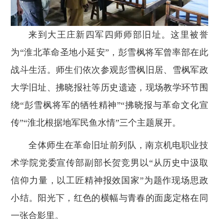
来到大王庄新四军四师师部旧址。这里被誉
为“淮北革命圣地小延安”，彭雪枫将军曾率部在此
战斗生活。师生们依次参观彭雪枫旧居、雪枫军政
大学旧址、拂晓报社等历史遗迹，现场教学环节围
绕“彭雪枫将军的牺牲精神”“拂晓报与革命文化宣
传”“淮北根据地军民鱼水情”三个主题展开。
全体师生在革命旧址前列队，南京机电职业技
术学院党委宣传部副部长贺竞男以“从历史中汲取
信仰力量，以工匠精神报效国家”为题作现场思政
小结。阳光下，红色的横幅与青春的面庞定格在同
一张合影里。