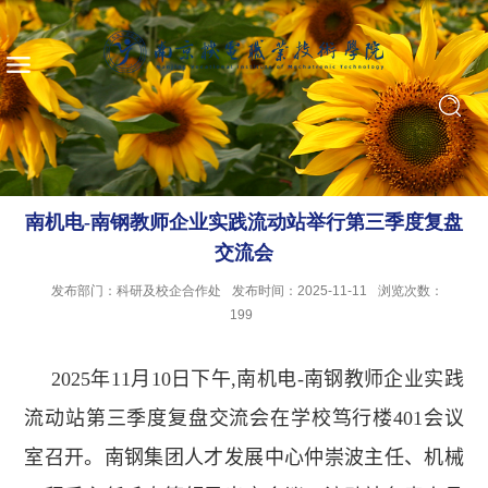
南机电-南钢教师企业实践流动站举行第三季度复盘
交流会
发布部门：科研及校企合作处
发布时间：2025-11-11
浏览次数：
199
2025
年
11
月
10
日下午
,
南机电
-
南钢教师企业实践
流动站第三季度复盘交流会在学校笃行楼
401
会议
室召开。南钢集团人才发展中心仲崇波主任、机械