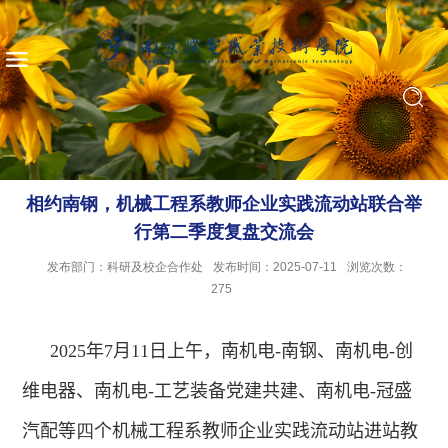
相约南钢，机械工程系教师企业实践流动站联合举
行第二季度复盘交流会
发布部门：科研及校企合作处
发布时间：2025-07-11
浏览次数：
275
2025
年
7
月
11
日上午，南机电
-
南钢、南机电
-
创
维电器、南机电
-
工艺装备党建共建、南机电
-
冠盛
汽配等
四
个机械工程系教师企业实践流动站进站教