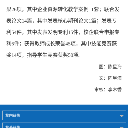
果
26
项，其中企业资源转化教学案例
11
套；联合发
表论文
14
篇，其中发表核心期刊论文
1
篇；发表专
利
54
件，其中发表发明专利
15
件，校企联合申报专
利
6
件；获得教师成长荣誉
45
项，其中技能竞赛获
奖
14
项，指导学生竞赛获奖
50
项。
图：陈星海
文：陈星海
审核：李木香
校内链接
校外链接