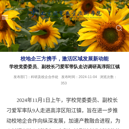
校地企三方携手，激活区域发展新动能
学校党委委员、副校长刁爱军带队走访调研高淳阳江镇
发布部门：科研及校企合作处
发布时间：2024-11-04
浏览次数：
353
2024
年
11
月
1
日上午，学校党委委员、副校长
刁爱军率队
9
人走进高淳区阳江镇，旨在进一步推
动校地企合作向纵深发展，加速产教融合进程，为