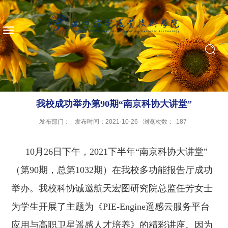
我校成功举办第90期“南京科协大讲堂”
发布部门：
发布时间：2021-10-26
浏览次数：
187
10
月
26
日下午，
2021
下半年“南京科协大讲堂”
（第
90
期，总第
1032
期）在我校多功能报告厅成功
举办。我校科协诚邀航天宏图研究院总监任芳女士
为学生开展了主题为《
PIE-Engine
遥感云服务平台
应用与高职卫星遥感人才培养》的精彩讲座。因为