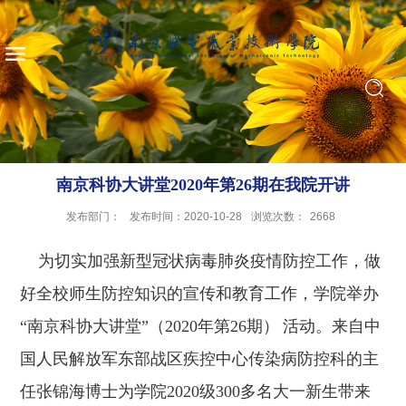
南京科协大讲堂2020年第26期在我院开讲
发布部门：
发布时间：2020-10-28
浏览次数：
2668
为切实加强新型冠状病毒肺炎疫情防控工作，做
好全校师生防控知识的宣传和教育工作，学院举办
“南京科协大讲堂”（2020
年第
26
期）
活动。来自中
国人民解放军东部战区疾控中心传染病防控科
的
主
任张锦海博士为学院
2020级300多名大一新生带来