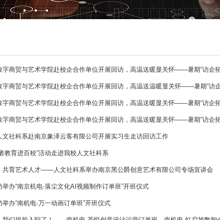
字商贸与艺术学院赴校企合作单位开展回访，高温送暖显关怀——暑期“访企拓岗”
字商贸与艺术学院赴校企合作单位开展回访，高温送温暖显关怀——暑期“访企拓岗
字商贸与艺术学院赴校企合作单位开展回访，高温送暖显关怀——暑期“访企拓岗”
字商贸与艺术学院赴校企合作单位开展回访，高温送暖显关怀——暑期“访企拓岗”
人文社科系赴南京象泽云客有限公司开展实习生走访回访工作
者教育进百校”活动走进我校人文社科系
，共育艺术人才——人文社科系举办南京黑公爵创意艺术有限公司专场宣讲会
举办“南京机电·落尘文化AI视频制作订单班”开班仪式
举办“南机电·万一动画订单班”开班仪式
我们提前入职了！——南机电·茶悦创意设计运营订单班、南机电·虹启旭数智会计