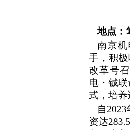
地点：
南京机
手，积极
改革号召
电・铖联
式，培养
自
2023
资达
283.