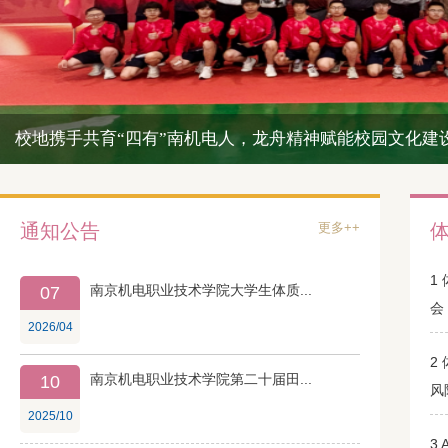
校地携手共育“四有”南机电人，龙舟精神赋能校园文化建设—
通知公告
更多++
1
南京机电职业技术学院大学生体质...
07
会
2026/04
2
南京机电职业技术学院第二十届田...
10
风
2025/10
3