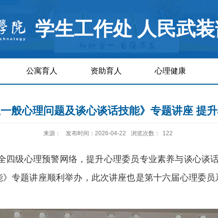
学生工作处 人民武装
公寓育人
资助育人
心理健康
一般心理问题及谈心谈话技能》专题讲座 提
来源：
发布时间：2026-04-22
浏览次数：
122
全
四级
心理预警网络，提升心理委员专业素养与谈心谈
能》专题讲座顺利举办
，
此次讲座也是
第十六届心理委员