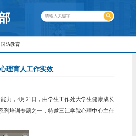
部
国防教育
升心理育人工作实效
话能力，
4月
21日
，
由
学生工作处大学生健康成长
系列培训专题
之一
，
特邀三江学院心理中心主任