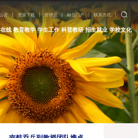
公开
资源下载
管理员
融合门户
联系方式
群在线
教育教学
学生工作
科普教研
招生就业
学校文化
——南航乔兵副教授团队携桌