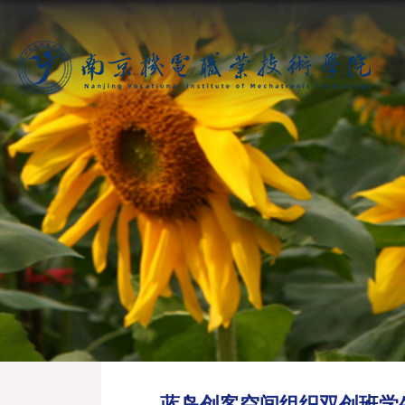
蓝岛创客空间组织双创班学